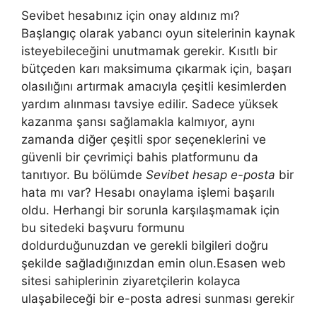
Sevibet hesabınız için onay aldınız mı?
Başlangıç ​​olarak yabancı oyun sitelerinin kaynak
isteyebileceğini unutmamak gerekir. Kısıtlı bir
bütçeden karı maksimuma çıkarmak için, başarı
olasılığını artırmak amacıyla çeşitli kesimlerden
yardım alınması tavsiye edilir. Sadece yüksek
kazanma şansı sağlamakla kalmıyor, aynı
zamanda diğer çeşitli spor seçeneklerini ve
güvenli bir çevrimiçi bahis platformunu da
tanıtıyor. Bu bölümde
Sevibet hesap e-posta
bir
hata mı var? Hesabı onaylama işlemi başarılı
oldu. Herhangi bir sorunla karşılaşmamak için
bu sitedeki başvuru formunu
doldurduğunuzdan ve gerekli bilgileri doğru
şekilde sağladığınızdan emin olun.Esasen web
sitesi sahiplerinin ziyaretçilerin kolayca
ulaşabileceği bir e-posta adresi sunması gerekir