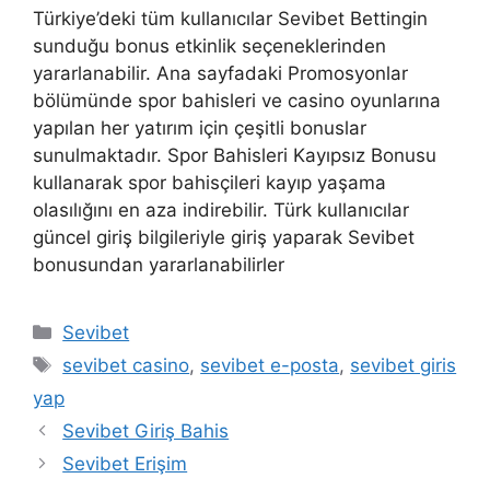
Türkiye’deki tüm kullanıcılar Sevibet Bettingin
sunduğu bonus etkinlik seçeneklerinden
yararlanabilir. Ana sayfadaki Promosyonlar
bölümünde spor bahisleri ve casino oyunlarına
yapılan her yatırım için çeşitli bonuslar
sunulmaktadır. Spor Bahisleri Kayıpsız Bonusu
kullanarak spor bahisçileri kayıp yaşama
olasılığını en aza indirebilir. Türk kullanıcılar
güncel giriş bilgileriyle giriş yaparak Sevibet
bonusundan yararlanabilirler
Kategoriler
Sevibet
Etiketler
sevibet casino
,
sevibet e-posta
,
sevibet giris
yap
Sevibet Giriş Bahis
Sevibet Erişim