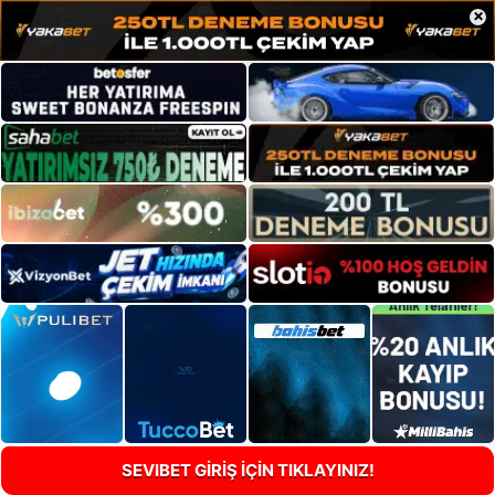
×
SEVIBET GİRİŞ İÇİN TIKLAYINIZ!