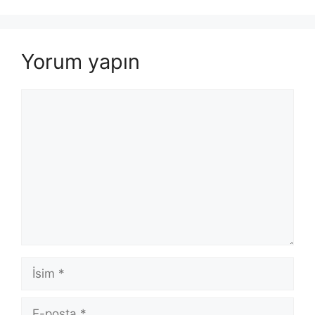
Yorum yapın
Yorum
İsim
E-