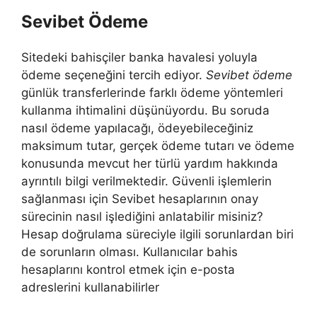
Sevibet Ödeme
Sitedeki bahisçiler banka havalesi yoluyla
ödeme seçeneğini tercih ediyor.
Sevibet ödeme
günlük transferlerinde farklı ödeme yöntemleri
kullanma ihtimalini düşünüyordu. Bu soruda
nasıl ödeme yapılacağı, ödeyebileceğiniz
maksimum tutar, gerçek ödeme tutarı ve ödeme
konusunda mevcut her türlü yardım hakkında
ayrıntılı bilgi verilmektedir. Güvenli işlemlerin
sağlanması için Sevibet hesaplarının onay
sürecinin nasıl işlediğini anlatabilir misiniz?
Hesap doğrulama süreciyle ilgili sorunlardan biri
de sorunların olması. Kullanıcılar bahis
hesaplarını kontrol etmek için e-posta
adreslerini kullanabilirler