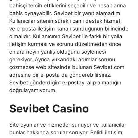
bahisçi tercih ettiklerini seçebilir ve hesaplarına
bahis oynayabilir. Sevibet bir yanıt alamadım
Kullanıcılar sitenin sürekli canlı destek hizmeti
ve e-posta iletişim kanalı sunduğunun bilincinde
olmalıdır. Kullanıcının Sevibet ile farklı bir yolla
iletişim kurması ve sorunu düzeltmeden önce
onlara neyin yanlış olduğunu söylemesi
gerekiyor. Ayrıca yukarıdaki adımlar sorunu
çözmezse web sitesinde bulunan Sevibet.com
adresine bir e-posta da gönderebilirsiniz.
Sevibet gönderdiğim e-postayı alıp almadığını
doğrulayamıyorum.
Sevibet Casino
Site oyunlar ve hizmetler sunuyor ve kullanıcılar
bunlar hakkında sorular soruyor. Belirli iletişim