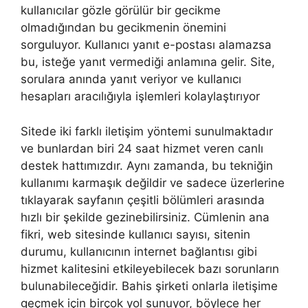
kullanıcılar gözle görülür bir gecikme
olmadığından bu gecikmenin önemini
sorguluyor. Kullanıcı yanıt e-postası alamazsa
bu, isteğe yanıt vermediği anlamına gelir. Site,
sorulara anında yanıt veriyor ve kullanıcı
hesapları aracılığıyla işlemleri kolaylaştırıyor
Sitede iki farklı iletişim yöntemi sunulmaktadır
ve bunlardan biri 24 saat hizmet veren canlı
destek hattımızdır. Aynı zamanda, bu tekniğin
kullanımı karmaşık değildir ve sadece üzerlerine
tıklayarak sayfanın çeşitli bölümleri arasında
hızlı bir şekilde gezinebilirsiniz. Cümlenin ana
fikri, web sitesinde kullanıcı sayısı, sitenin
durumu, kullanıcının internet bağlantısı gibi
hizmet kalitesini etkileyebilecek bazı sorunların
bulunabileceğidir. Bahis şirketi onlarla iletişime
geçmek için birçok yol sunuyor, böylece her