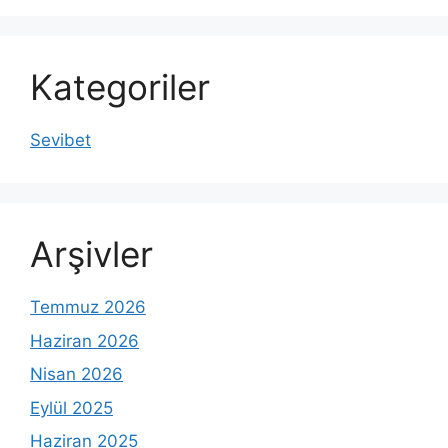
Kategoriler
Sevibet
Arşivler
Temmuz 2026
Haziran 2026
Nisan 2026
Eylül 2025
Haziran 2025