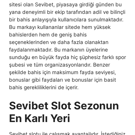
sitesi olan Sevibet, piyasaya girdiği günden bu
yana deneyimli bir ekip tarafından adil ve bilinçli
bir bahis anlayışıyla kullanıcılara sunulmaktadır.
Bu markayı kullananlar sitede hem yüksek
bahislerden hem de geniş bahis
seçeneklerinden ve daha fazla olanaktan
faydalanmaktadır. Bu markanın üyelerine
sunduğu en büyük fayda hiç şüphesiz farklı spor
şubesi ve tüm organizasyonlarıdır. Benzer
şekilde bahis için maksimum fayda seviyesi,
bonuslar gibi faydaları ve bonuslar için basit
bahis gerekliliklerini de içerir.
Sevibet Slot Sezonun
En Karlı Yeri
Sevibet slotu ile çalışmak avantajlıdır. İstediğiniz