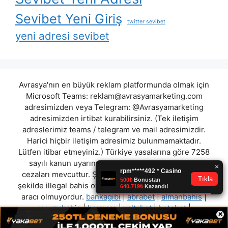
Sevibet Yeni Giriş
twitter sevibet
yeni adresi sevibet
Avrasya'nın en büyük reklam platformunda olmak için
Microsoft Teams:
reklam@avrasyamarketing.com
adresimizden veya Telegram: @Avrasyamarketing
adresimizden irtibat kurabilirsiniz. (Tek iletişim
adreslerimiz teams / telegram ve mail adresimizdir.
Harici hiçbir iletişim adresimiz bulunmamaktadır.
Lütfen itibar etmeyiniz.) Türkiye yasalarına göre 7258
sayılı kanun uyarınca yasa dışı bahis oynamanın
cezaları mevcuttur. Şu an bulunduğunuz site hiç bir
şekilde illegal bahis oyunları oynatmıyor ve oynamaya
aracı olmuyordur.
bankagibi
|
abrabet
|
almanbahis
|
mevzubahis
|
beypara
|
yaltabet
|
betebet
|
×
girisihanedanbet