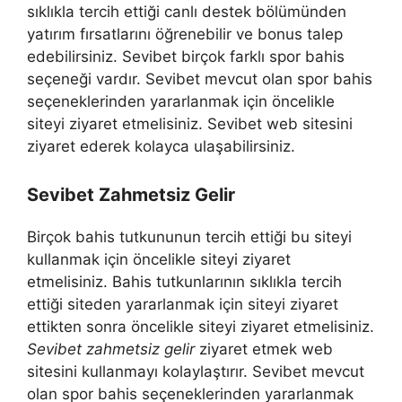
sıklıkla tercih ettiği canlı destek bölümünden
yatırım fırsatlarını öğrenebilir ve bonus talep
edebilirsiniz. Sevibet birçok farklı spor bahis
seçeneği vardır. Sevibet mevcut olan spor bahis
seçeneklerinden yararlanmak için öncelikle
siteyi ziyaret etmelisiniz. Sevibet web sitesini
ziyaret ederek kolayca ulaşabilirsiniz.
Sevibet Zahmetsiz Gelir
Birçok bahis tutkununun tercih ettiği bu siteyi
kullanmak için öncelikle siteyi ziyaret
etmelisiniz. Bahis tutkunlarının sıklıkla tercih
ettiği siteden yararlanmak için siteyi ziyaret
ettikten sonra öncelikle siteyi ziyaret etmelisiniz.
Sevibet zahmetsiz gelir
ziyaret etmek web
sitesini kullanmayı kolaylaştırır. Sevibet mevcut
olan spor bahis seçeneklerinden yararlanmak