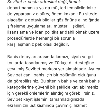
Sevibet e-posta adresimi değiştirmek
departmanınıza ya da müşteri temsilcilerinize
de yaparsanız o süreç önem kazanır.Bu sitede
alacağınız detaylı bilgiler göz önüne alındığında
şifreleme uygulamaları, müşteri ilişkileri,
lisanslama ve idari politikalar dahil olmak üzere
prosedürlerde herhangi bir sorunla
karşılaşmanız pek olası değildir.
Bahis detayları arasında kırmızı, siyah ve gri
tonlarda tasarlanmış ve Türkçe dil desteğine
çevrilmiş Sevibet markası yer almaktadır. Ayrıca
Sevibet canlı bahis için bir bölümün olduğunu
da görebilirsiniz. Bu sitenin bahis ve canlı bahis
kategorilerine güvenli bir şekilde katılabilmeniz
için gerekli önlemlerin alındığını görebilirsiniz.
Sevibet kayıt işlemini tamamladığınızda
ekranınızın üst kısmında çevrimiçi hizmet