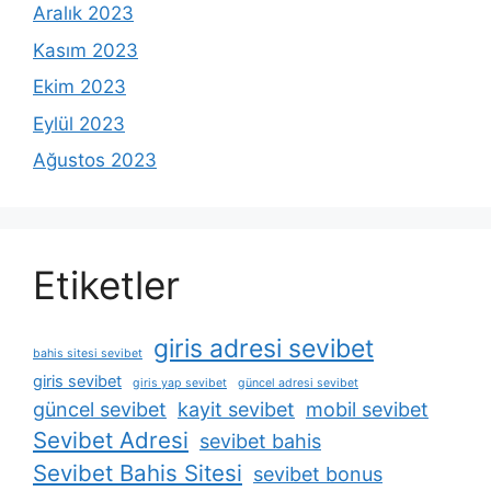
Aralık 2023
Kasım 2023
Ekim 2023
Eylül 2023
Ağustos 2023
Etiketler
giris adresi sevibet
bahis sitesi sevibet
giris sevibet
giris yap sevibet
güncel adresi sevibet
güncel sevibet
kayit sevibet
mobil sevibet
Sevibet Adresi
sevibet bahis
Sevibet Bahis Sitesi
sevibet bonus