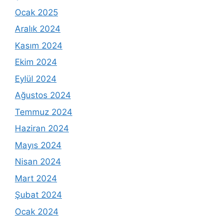
Ocak 2025
Aralık 2024
Kasım 2024
Ekim 2024
Eylül 2024
Ağustos 2024
Temmuz 2024
Haziran 2024
Mayıs 2024
Nisan 2024
Mart 2024
Şubat 2024
Ocak 2024