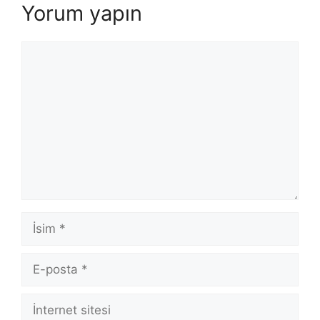
Yorum yapın
Yorum
İsim
E-
posta
İnternet
sitesi