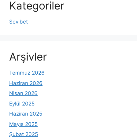
Kategoriler
Sevibet
Arşivler
Temmuz 2026
Haziran 2026
Nisan 2026
Eylül 2025
Haziran 2025
Mayıs 2025
Şubat 2025