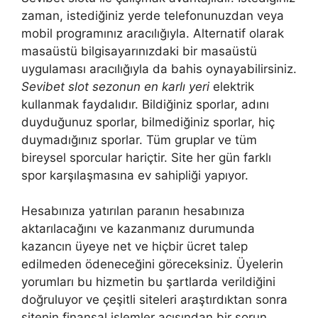
zaman, istediğiniz yerde telefonunuzdan veya
mobil programınız aracılığıyla. Alternatif olarak
masaüstü bilgisayarınızdaki bir masaüstü
uygulaması aracılığıyla da bahis oynayabilirsiniz.
Sevibet slot sezonun en karlı yeri
elektrik
kullanmak faydalıdır. Bildiğiniz sporlar, adını
duyduğunuz sporlar, bilmediğiniz sporlar, hiç
duymadığınız sporlar. Tüm gruplar ve tüm
bireysel sporcular hariçtir. Site her gün farklı
spor karşılaşmasına ev sahipliği yapıyor.
Hesabınıza yatırılan paranın hesabınıza
aktarılacağını ve kazanmanız durumunda
kazancın üyeye net ve hiçbir ücret talep
edilmeden ödeneceğini göreceksiniz. Üyelerin
yorumları bu hizmetin bu şartlarda verildiğini
doğruluyor ve çeşitli siteleri araştırdıktan sonra
sitenin finansal işlemler açısından bir sorun