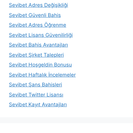
Sevibet Adres Değişikliği
Sevibet Güvenli Bahis
Sevibet Adres Öğrenme
Sevibet Lisans Güvenilirliği
Sevibet Bahis Avantajları
Sevibet Şirket Talepleri
Sevibet Hoşgeldin Bonusu
Sevibet Haftalık İncelemeler
Sevibet Şans Bahisleri
Sevibet Twitter Lisansı
Sevibet Kayıt Avantajları