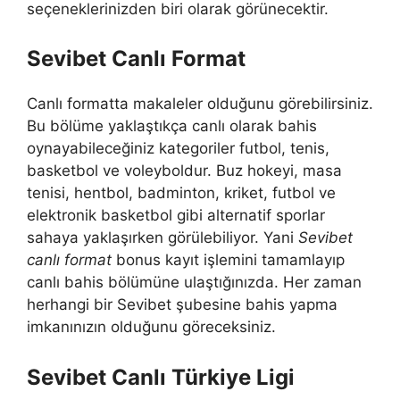
seçeneklerinizden biri olarak görünecektir.
Sevibet Canlı Format
Canlı formatta makaleler olduğunu görebilirsiniz.
Bu bölüme yaklaştıkça canlı olarak bahis
oynayabileceğiniz kategoriler futbol, tenis,
basketbol ve voleyboldur. Buz hokeyi, masa
tenisi, hentbol, badminton, kriket, futbol ve
elektronik basketbol gibi alternatif sporlar
sahaya yaklaşırken görülebiliyor. Yani
Sevibet
canlı format
bonus kayıt işlemini tamamlayıp
canlı bahis bölümüne ulaştığınızda. Her zaman
herhangi bir Sevibet şubesine bahis yapma
imkanınızın olduğunu göreceksiniz.
Sevibet Canlı Türkiye Ligi