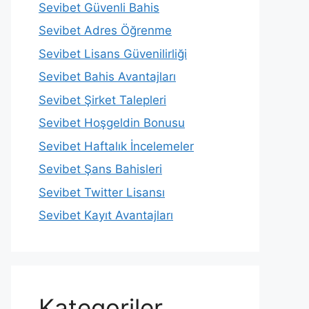
Sevibet Güvenli Bahis
Sevibet Adres Öğrenme
Sevibet Lisans Güvenilirliği
Sevibet Bahis Avantajları
Sevibet Şirket Talepleri
Sevibet Hoşgeldin Bonusu
Sevibet Haftalık İncelemeler
Sevibet Şans Bahisleri
Sevibet Twitter Lisansı
Sevibet Kayıt Avantajları
Kategoriler