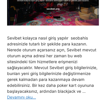
Sevibet kolayca nasıl giriş yapılır seobahis
adresinizle tutarlı bir şekilde para kazanın.
Nerede oturum açarsanız açın, Sevibet mevcut
oturum açma adresi her zaman bu web
sitesindeki tüm hizmetlere erişmenizi
sağlayacaktır. Mevcut Sevibet giriş bilgilerinizle,
bunları yeni giriş bilgilerinizle değiştirmenize
gerek kalmadan para kazanmaya devam
edebilirsiniz. Bir kez daha poker kart oyununa
başlayacaksınız, ardından blackjack ve …
Devamını oku…