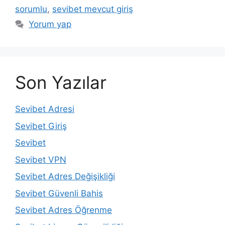
sorumlu
,
sevibet mevcut giriş
Yorum yap
Son Yazılar
Sevibet Adresi
Sevibet Giriş
Sevibet
Sevibet VPN
Sevibet Adres Değişikliği
Sevibet Güvenli Bahis
Sevibet Adres Öğrenme