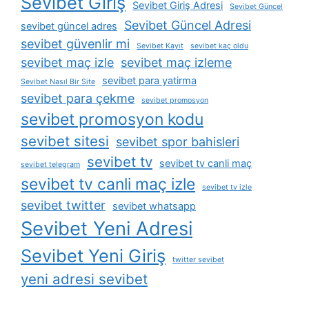
Sevibet Giriş
Sevibet Giriş Adresi
Sevibet Güncel
Sevibet Güncel Adresi
sevibet güncel adres
sevibet güvenlir mi
Sevibet Kayıt
sevibet kaç oldu
sevibet maç izle
sevibet maç izleme
sevibet para yatirma
Sevibet Nasıl Bir Site
sevibet para çekme
sevibet promosyon
sevibet promosyon kodu
sevibet sitesi
sevibet spor bahisleri
sevibet tv
sevibet tv canli maç
sevibet telegram
sevibet tv canli maç izle
sevibet tv izle
sevibet twitter
sevibet whatsapp
Sevibet Yeni Adresi
Sevibet Yeni Giriş
twitter sevibet
yeni adresi sevibet