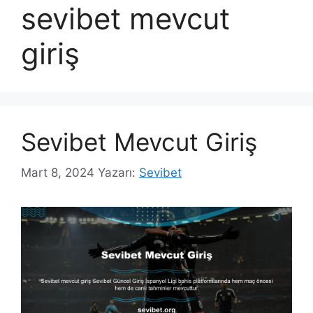
sevibet mevcut
giriş
Sevibet Mevcut Giriş
Mart 8, 2024
Yazarı:
Sevibet