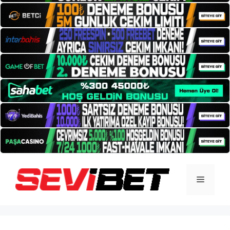
İçeriğe
atla
Menü