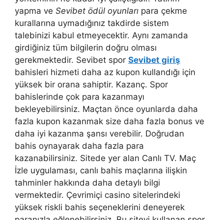
yapma ve
Sevibet ödül oyunları
para çekme
kurallarına uymadığınız takdirde sistem
talebinizi kabul etmeyecektir. Aynı zamanda
girdiğiniz tüm bilgilerin doğru olması
gerekmektedir. Sevibet spor
Sevibet giriş
bahisleri hizmeti daha az kupon kullandığı için
yüksek bir orana sahiptir. Kazanç. Spor
bahislerinde çok para kazanmayı
bekleyebilirsiniz. Maçtan önce oyunlarda daha
fazla kupon kazanmak size daha fazla bonus ve
daha iyi kazanma şansı verebilir. Doğrudan
bahis oynayarak daha fazla para
kazanabilirsiniz. Sitede yer alan Canlı TV. Maç
İzle uygulaması, canlı bahis maçlarına ilişkin
tahminler hakkında daha detaylı bilgi
vermektedir. Çevrimiçi casino sitelerindeki
yüksek riskli bahis seçeneklerini deneyerek
paranızla eğlenebilirsiniz. Bu siteyi kullanan spor