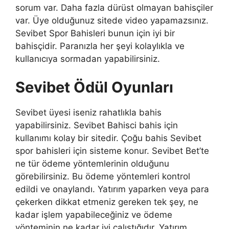
sorum var. Daha fazla dürüst olmayan bahisçiler
var. Üye olduğunuz sitede video yapamazsınız.
Sevibet Spor Bahisleri bunun için iyi bir
bahisçidir. Paranızla her şeyi kolaylıkla ve
kullanıcıya sormadan yapabilirsiniz.
Sevibet Ödül Oyunları
Sevibet üyesi iseniz rahatlıkla bahis
yapabilirsiniz. Sevibet Bahisci bahis için
kullanımı kolay bir sitedir. Çoğu bahis Sevibet
spor bahisleri için sisteme konur. Sevibet Bet’te
ne tür ödeme yöntemlerinin olduğunu
görebilirsiniz. Bu ödeme yöntemleri kontrol
edildi ve onaylandı. Yatırım yaparken veya para
çekerken dikkat etmeniz gereken tek şey, ne
kadar işlem yapabileceğiniz ve ödeme
yönteminin ne kadar iyi çalıştığıdır. Yatırım