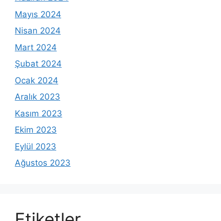
Mayıs 2024
Nisan 2024
Mart 2024
Şubat 2024
Ocak 2024
Aralık 2023
Kasım 2023
Ekim 2023
Eylül 2023
Ağustos 2023
Etiketler