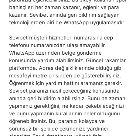
bahisçileri her zaman kazanır, eğlenir ve para
kazanır. Sevibet anında geri bildirim sağlayan
teknolojilerden biri de WhatsApp uygulamasıdır.
Sevibet müşteri hizmetleri numarasına cep
telefonu numaranızdan ulaşılamayabilir.
WhatsApp üzerinden belge gönderme
konusunda yardım alabilirsiniz. Güncel rakamlar
platformda. Adres değişikliklerinde olduğu gibi
mesafeyi metre cinsinden de gösterebilirsiniz.
Öğrenmek için yardım hattını aramanız gerekir.
Sevibet paranızı nasıl çekeceğiniz konusunda
anında geri bildirim alabilirsiniz. Bunu ne zaman
yapmanız gerektiğini, ne kadar çekebileceğinizi
ve bunu yapmanın kurallarının neler olduğunu
öğrenebilirsiniz. Bu, paranızı kolayca ve
sorunsuz bir şekilde çekmenize yardımcı