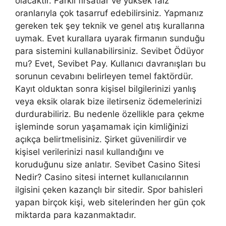
olacaktır. Farklı fırsatlar ve yüksek faiz
oranlarıyla çok tasarruf edebilirsiniz. Yapmanız
gereken tek şey teknik ve genel atış kurallarına
uymak. Evet kurallara uyarak firmanın sunduğu
para sistemini kullanabilirsiniz. Sevibet Ödüyor
mu? Evet, Sevibet Pay. Kullanıcı davranışları bu
sorunun cevabını belirleyen temel faktördür.
Kayıt olduktan sonra kişisel bilgilerinizi yanlış
veya eksik olarak bize iletirseniz ödemelerinizi
durdurabiliriz. Bu nedenle özellikle para çekme
işleminde sorun yaşamamak için kimliğinizi
açıkça belirtmelisiniz. Şirket güvenilirdir ve
kişisel verilerinizi nasıl kullandığını ve
koruduğunu size anlatır. Sevibet Casino Sitesi
Nedir? Casino sitesi internet kullanıcılarının
ilgisini çeken kazançlı bir sitedir. Spor bahisleri
yapan birçok kişi, web sitelerinden her gün çok
miktarda para kazanmaktadır.