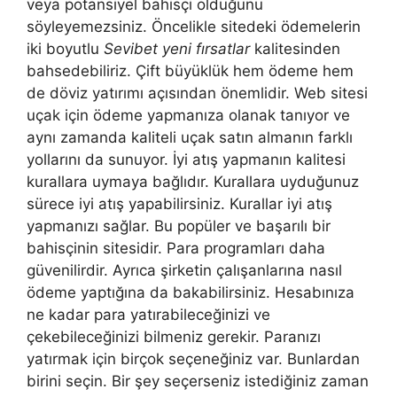
veya potansiyel bahisçi olduğunu
söyleyemezsiniz. Öncelikle sitedeki ödemelerin
iki boyutlu
Sevibet yeni fırsatlar
kalitesinden
bahsedebiliriz. Çift büyüklük hem ödeme hem
de döviz yatırımı açısından önemlidir. Web sitesi
uçak için ödeme yapmanıza olanak tanıyor ve
aynı zamanda kaliteli uçak satın almanın farklı
yollarını da sunuyor. İyi atış yapmanın kalitesi
kurallara uymaya bağlıdır. Kurallara uyduğunuz
sürece iyi atış yapabilirsiniz. Kurallar iyi atış
yapmanızı sağlar. Bu popüler ve başarılı bir
bahisçinin sitesidir. Para programları daha
güvenilirdir. Ayrıca şirketin çalışanlarına nasıl
ödeme yaptığına da bakabilirsiniz. Hesabınıza
ne kadar para yatırabileceğinizi ve
çekebileceğinizi bilmeniz gerekir. Paranızı
yatırmak için birçok seçeneğiniz var. Bunlardan
birini seçin. Bir şey seçerseniz istediğiniz zaman