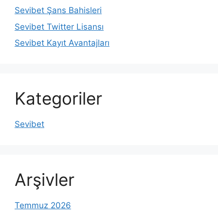
Sevibet Şans Bahisleri
Sevibet Twitter Lisansı
Sevibet Kayıt Avantajları
Kategoriler
Sevibet
Arşivler
Temmuz 2026