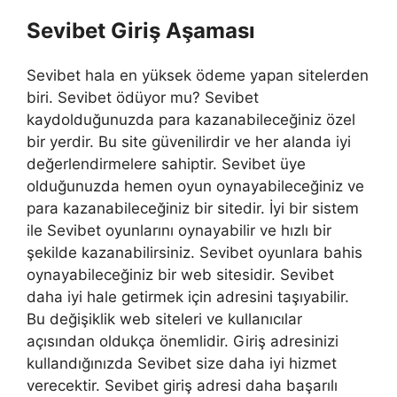
Sevibet Giriş Aşaması
Sevibet hala en yüksek ödeme yapan sitelerden
biri. Sevibet ödüyor mu? Sevibet
kaydolduğunuzda para kazanabileceğiniz özel
bir yerdir. Bu site güvenilirdir ve her alanda iyi
değerlendirmelere sahiptir. Sevibet üye
olduğunuzda hemen oyun oynayabileceğiniz ve
para kazanabileceğiniz bir sitedir. İyi bir sistem
ile Sevibet oyunlarını oynayabilir ve hızlı bir
şekilde kazanabilirsiniz. Sevibet oyunlara bahis
oynayabileceğiniz bir web sitesidir. Sevibet
daha iyi hale getirmek için adresini taşıyabilir.
Bu değişiklik web siteleri ve kullanıcılar
açısından oldukça önemlidir. Giriş adresinizi
kullandığınızda Sevibet size daha iyi hizmet
verecektir. Sevibet giriş adresi daha başarılı