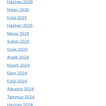
Haziran 2026
Nisan 2026
Eylül 2025
Haziran 2025
Mayıs 2025
Şubat 2025
Ocak 2025
Aralık 2024
Kasım 2024
Ekim 2024
Eylül 2024
Ağustos 2024
Temmuz 2024
Haziran 2024