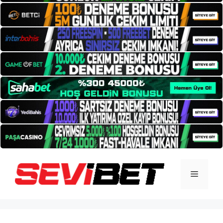
İçeriğe
atla
Menü