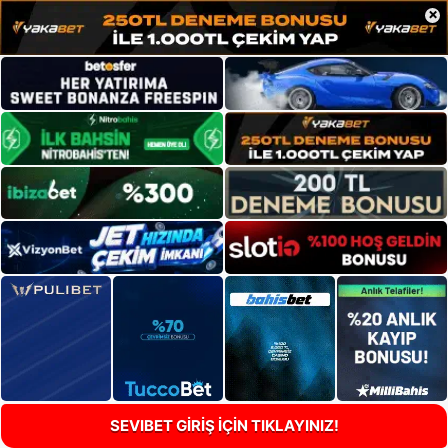
×
SEVIBET GİRİŞ İÇİN TIKLAYINIZ!