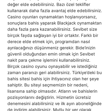
değer elde edebilirsiniz. Bazı özel teklifler
kullanarak daha fazla avantaj elde edebilirsiniz.
Casino oyunları oynamaktan hoşlanıyorsanız,
sonuçlara bahis yaparak Blackjack oynamaktan
daha fazla para kazanabilirsiniz. Sevibet size
birçok fayda sağlayan iyi bir ortaktır. Farklı bir
derece elde etmek için, programdan nasıl
ayrılacağınızı düşünmeniz gerekir. Bide’inizin
güvenli olduğundan emin olmak için Sevibet
nakit para çekme işlemini kullanabilirsiniz.
Birçok casino oyunu oynayabilir ve istediğiniz
zaman paranızı geri alabilirsiniz. Türkiye’deki bu
bahis sitesi bahis için ihtiyacınız olan her şeye
sahiptir. Bu siteyi seçmemizin bir nedeni,
lisansına sahip olmasıdır. Atların ve bahislerin
pozisyonlarını değiştirin. Hizmetin ücretsiz
denemesini alabilirsiniz ve ilk ayın aboneliğinde
de indirim alabilirsiniz. Mutlu bir yer olarak