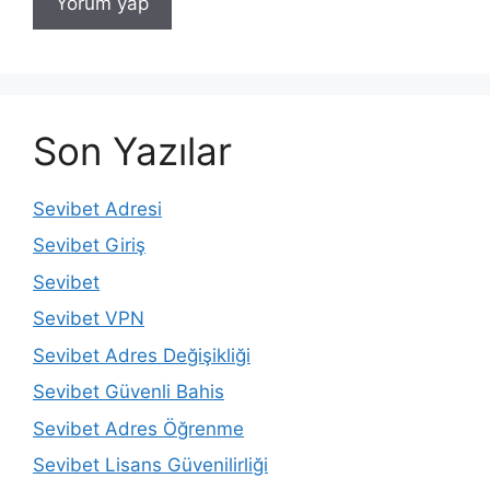
Son Yazılar
Sevibet Adresi
Sevibet Giriş
Sevibet
Sevibet VPN
Sevibet Adres Değişikliği
Sevibet Güvenli Bahis
Sevibet Adres Öğrenme
Sevibet Lisans Güvenilirliği