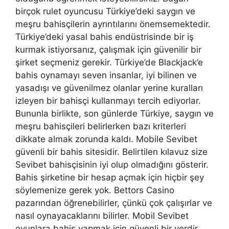
birçok rulet oyuncusu Türkiye’deki saygın ve
meşru bahisçilerin ayrıntılarını önemsemektedir.
Türkiye’deki yasal bahis endüstrisinde bir iş
kurmak istiyorsanız, çalışmak için güvenilir bir
şirket seçmeniz gerekir. Türkiye’de Blackjack’e
bahis oynamayı seven insanlar, iyi bilinen ve
yasadışı ve güvenilmez olanlar yerine kuralları
izleyen bir bahisçi kullanmayı tercih ediyorlar.
Bununla birlikte, son günlerde Türkiye, saygın ve
meşru bahisçileri belirlerken bazı kriterleri
dikkate almak zorunda kaldı. Mobile Sevibet
güvenli bir bahis sitesidir. Belirtilen kılavuz size
Sevibet bahisçisinin iyi olup olmadığını gösterir.
Bahis şirketine bir hesap açmak için hiçbir şey
söylemenize gerek yok. Bettors Casino
pazarından öğrenebilirler, çünkü çok çalışırlar ve
nasıl oynayacaklarını bilirler. Mobil Sevibet
oyunlara bahis yapmak için güvenli bir yerdir.