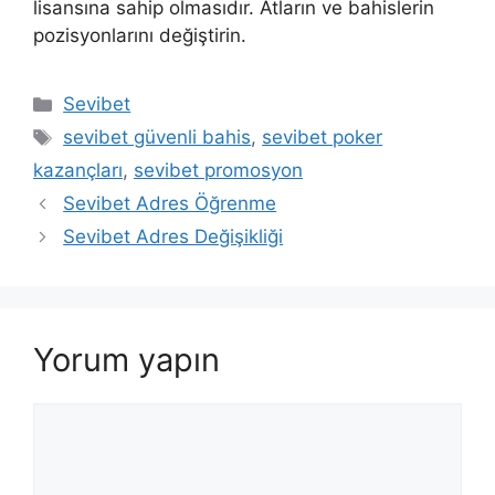
lisansına sahip olmasıdır. Atların ve bahislerin
pozisyonlarını değiştirin.
Kategoriler
Sevibet
Etiketler
sevibet güvenli bahis
,
sevibet poker
kazançları
,
sevibet promosyon
Sevibet Adres Öğrenme
Sevibet Adres Değişikliği
Yorum yapın
Yorum