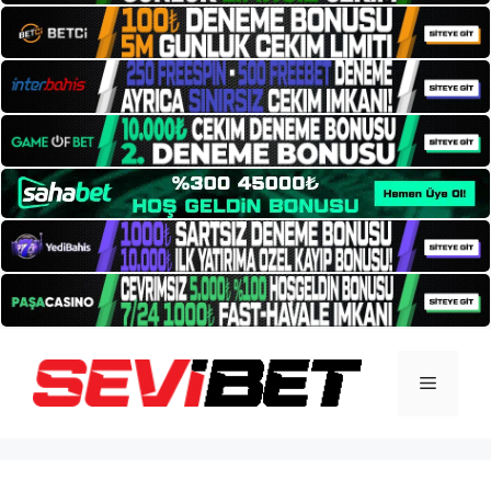
İçeriğe
atla
Menü