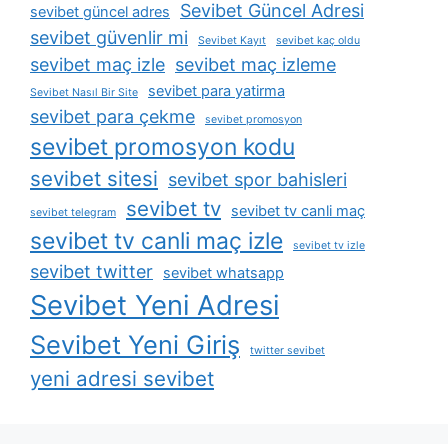
Sevibet Güncel Adresi
sevibet güncel adres
sevibet güvenlir mi
Sevibet Kayıt
sevibet kaç oldu
sevibet maç izle
sevibet maç izleme
sevibet para yatirma
Sevibet Nasıl Bir Site
sevibet para çekme
sevibet promosyon
sevibet promosyon kodu
sevibet sitesi
sevibet spor bahisleri
sevibet tv
sevibet tv canli maç
sevibet telegram
sevibet tv canli maç izle
sevibet tv izle
sevibet twitter
sevibet whatsapp
Sevibet Yeni Adresi
Sevibet Yeni Giriş
twitter sevibet
yeni adresi sevibet