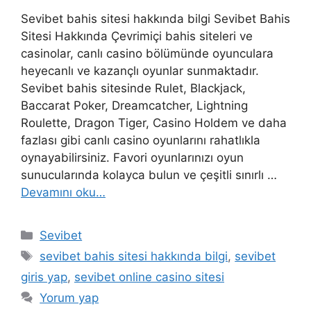
Sevibet bahis sitesi hakkında bilgi Sevibet Bahis
Sitesi Hakkında Çevrimiçi bahis siteleri ve
casinolar, canlı casino bölümünde oyunculara
heyecanlı ve kazançlı oyunlar sunmaktadır.
Sevibet bahis sitesinde Rulet, Blackjack,
Baccarat Poker, Dreamcatcher, Lightning
Roulette, Dragon Tiger, Casino Holdem ve daha
fazlası gibi canlı casino oyunlarını rahatlıkla
oynayabilirsiniz. Favori oyunlarınızı oyun
sunucularında kolayca bulun ve çeşitli sınırlı …
Devamını oku…
Kategoriler
Sevibet
Etiketler
sevibet bahis sitesi hakkında bilgi
,
sevibet
giris yap
,
sevibet online casino sitesi
Yorum yap