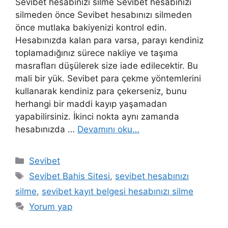
Sevibet hesabınızı silme Sevibet hesabınızı
silmeden önce Sevibet hesabınızı silmeden
önce mutlaka bakiyenizi kontrol edin.
Hesabınızda kalan para varsa, parayı kendiniz
toplamadığınız sürece nakliye ve taşıma
masrafları düşülerek size iade edilecektir. Bu
mali bir yük. Sevibet para çekme yöntemlerini
kullanarak kendiniz para çekerseniz, bunu
herhangi bir maddi kayıp yaşamadan
yapabilirsiniz. İkinci nokta aynı zamanda
hesabınızda …
Devamını oku…
Kategoriler
Sevibet
Etiketler
Sevibet Bahis Sitesi
,
sevibet hesabınızı
silme
,
sevibet kayıt belgesi hesabınızı silme
Yorum yap