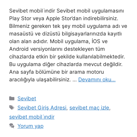
Sevibet mobil i̇ndir Sevibet mobil uygulamasını
Play Stor veya Apple Stor’dan indirebilirsiniz.
Bilmeniz gereken tek şey mobil uygulama adı ve
masaüstü ve dizüstü bilgisayarlarınızda kayıtlı
olan alan adıdır. Mobil uygulama, İOS ve
Android versiyonlarını destekleyen tüm
cihazlarda etkin bir şekilde kullanılabilmektedir.
Bu uygulama diğer cihazlarda mevcut değildir.
Ana sayfa bölümüne bir arama motoru
aracılığıyla ulaşabilirsiniz. …
Devamını oku…
Kategoriler
Sevibet
Etiketler
Sevibet Giriş Adresi
,
sevibet maç izle
,
sevibet mobil i̇ndir
Yorum yap