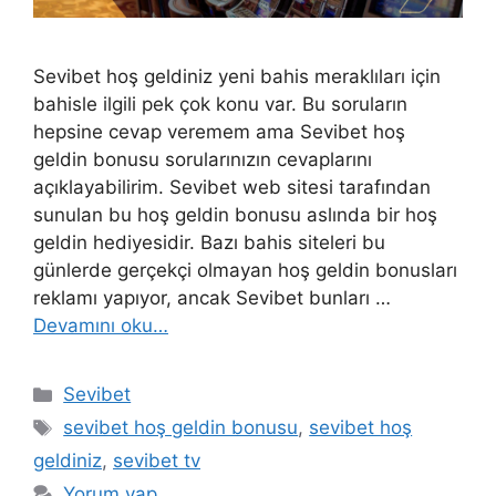
Sevibet hoş geldiniz yeni bahis meraklıları için
bahisle ilgili pek çok konu var. Bu soruların
hepsine cevap veremem ama Sevibet hoş
geldin bonusu sorularınızın cevaplarını
açıklayabilirim. Sevibet web sitesi tarafından
sunulan bu hoş geldin bonusu aslında bir hoş
geldin hediyesidir. Bazı bahis siteleri bu
günlerde gerçekçi olmayan hoş geldin bonusları
reklamı yapıyor, ancak Sevibet bunları …
Devamını oku…
Kategoriler
Sevibet
Etiketler
sevibet hoş geldin bonusu
,
sevibet hoş
geldiniz
,
sevibet tv
Yorum yap