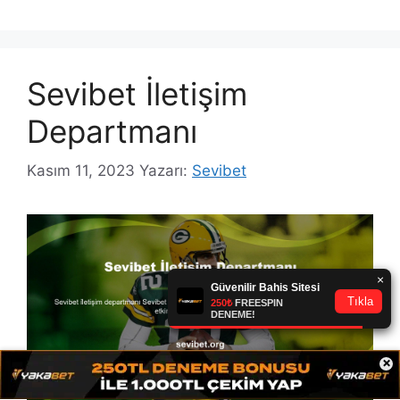
Sevibet İletişim
Departmanı
Kasım 11, 2023
Yazarı:
Sevibet
×