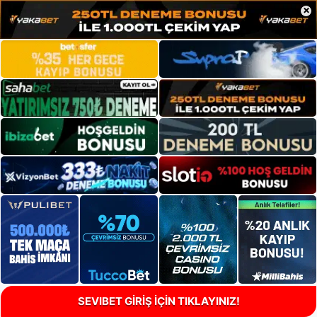
×
SEVIBET GİRİŞ İÇİN TIKLAYINIZ!