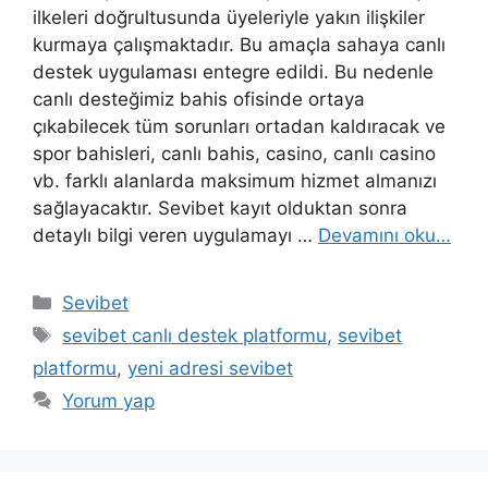
ilkeleri doğrultusunda üyeleriyle yakın ilişkiler
kurmaya çalışmaktadır. Bu amaçla sahaya canlı
destek uygulaması entegre edildi. Bu nedenle
canlı desteğimiz bahis ofisinde ortaya
çıkabilecek tüm sorunları ortadan kaldıracak ve
spor bahisleri, canlı bahis, casino, canlı casino
vb. farklı alanlarda maksimum hizmet almanızı
sağlayacaktır. Sevibet kayıt olduktan sonra
detaylı bilgi veren uygulamayı …
Devamını oku…
Kategoriler
Sevibet
Etiketler
sevibet canlı destek platformu
,
sevibet
platformu
,
yeni adresi sevibet
Yorum yap