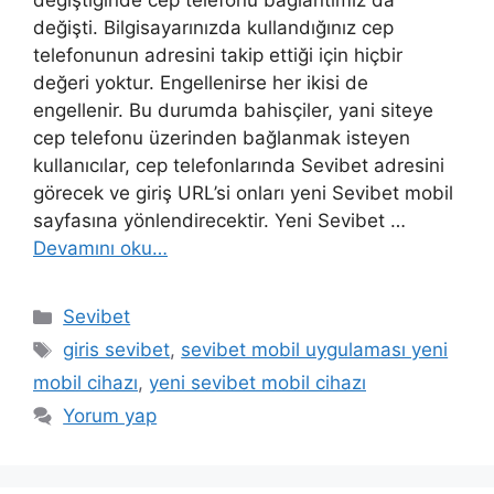
değiştiğinde cep telefonu bağlantımız da
değişti. Bilgisayarınızda kullandığınız cep
telefonunun adresini takip ettiği için hiçbir
değeri yoktur. Engellenirse her ikisi de
engellenir. Bu durumda bahisçiler, yani siteye
cep telefonu üzerinden bağlanmak isteyen
kullanıcılar, cep telefonlarında Sevibet adresini
görecek ve giriş URL’si onları yeni Sevibet mobil
sayfasına yönlendirecektir. Yeni Sevibet …
Devamını oku…
Kategoriler
Sevibet
Etiketler
giris sevibet
,
sevibet mobil uygulaması yeni
mobil cihazı
,
yeni sevibet mobil cihazı
Yorum yap