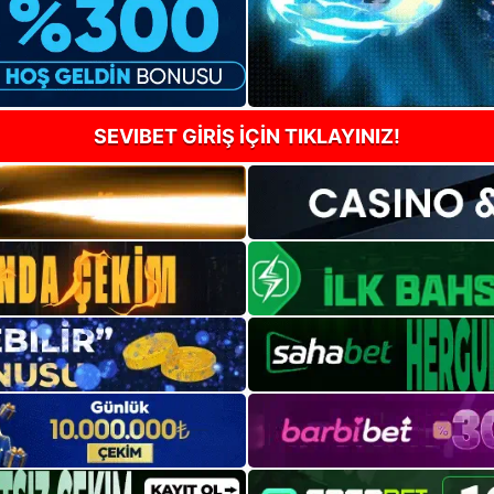
SEVIBET GİRİŞ İÇİN TIKLAYINIZ!