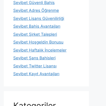
Sevibet Güvenli Bahis
Sevibet Adres Öğrenme
Sevibet Lisans Güvenilirliği
Sevibet Bahis Avantajları
Sevibet Şirket Talepleri
Sevibet Hoşgeldin Bonusu
Sevibet Haftalık İncelemeler
Sevibet Şans Bahisleri
Sevibet Twitter Lisansı
Sevibet Kayıt Avantajları
Kategoriler