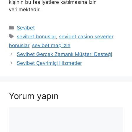
kişinin bu faaliyetlere katılmasına izin
verilmektedir.
Kategoriler
Sevibet
Etiketler
sevibet bonuslar
,
sevibet casino severler
bonuslar
,
sevibet maç izle
Sevibet Gerçek Zamanlı Müşteri Desteği
Sevibet Çevrimiçi Hizmetler
Yorum yapın
Yorum