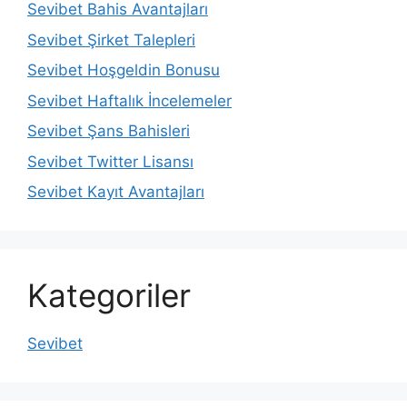
Sevibet Bahis Avantajları
Sevibet Şirket Talepleri
Sevibet Hoşgeldin Bonusu
Sevibet Haftalık İncelemeler
Sevibet Şans Bahisleri
Sevibet Twitter Lisansı
Sevibet Kayıt Avantajları
Kategoriler
Sevibet