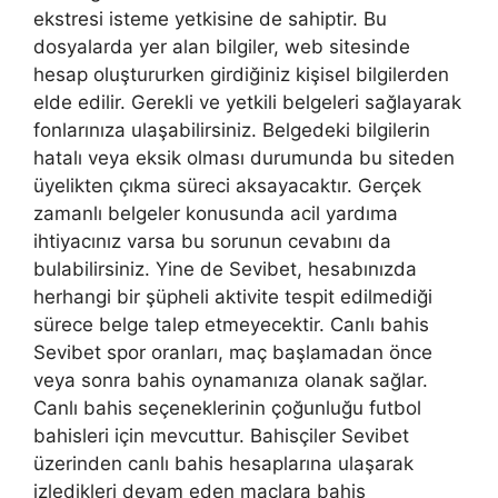
ekstresi isteme yetkisine de sahiptir. Bu
dosyalarda yer alan bilgiler, web sitesinde
hesap oluştururken girdiğiniz kişisel bilgilerden
elde edilir. Gerekli ve yetkili belgeleri sağlayarak
fonlarınıza ulaşabilirsiniz. Belgedeki bilgilerin
hatalı veya eksik olması durumunda bu siteden
üyelikten çıkma süreci aksayacaktır. Gerçek
zamanlı belgeler konusunda acil yardıma
ihtiyacınız varsa bu sorunun cevabını da
bulabilirsiniz. Yine de Sevibet, hesabınızda
herhangi bir şüpheli aktivite tespit edilmediği
sürece belge talep etmeyecektir. Canlı bahis
Sevibet spor oranları, maç başlamadan önce
veya sonra bahis oynamanıza olanak sağlar.
Canlı bahis seçeneklerinin çoğunluğu futbol
bahisleri için mevcuttur. Bahisçiler Sevibet
üzerinden canlı bahis hesaplarına ulaşarak
izledikleri devam eden maçlara bahis