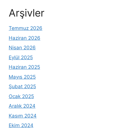
Arşivler
Temmuz 2026
Haziran 2026
Nisan 2026
Eylül 2025
Haziran 2025
Mayıs 2025
Şubat 2025
Ocak 2025
Aralık 2024
Kasım 2024
Ekim 2024