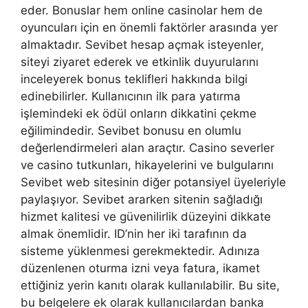
eder. Bonuslar hem online casinolar hem de
oyuncuları için en önemli faktörler arasında yer
almaktadır. Sevibet hesap açmak isteyenler,
siteyi ziyaret ederek ve etkinlik duyurularını
inceleyerek bonus teklifleri hakkında bilgi
edinebilirler. Kullanıcının ilk para yatırma
işlemindeki ek ödül onların dikkatini çekme
eğilimindedir. Sevibet bonusu en olumlu
değerlendirmeleri alan araçtır. Casino severler
ve casino tutkunları, hikayelerini ve bulgularını
Sevibet web sitesinin diğer potansiyel üyeleriyle
paylaşıyor. Sevibet ararken sitenin sağladığı
hizmet kalitesi ve güvenilirlik düzeyini dikkate
almak önemlidir. ID’nin her iki tarafının da
sisteme yüklenmesi gerekmektedir. Adınıza
düzenlenen oturma izni veya fatura, ikamet
ettiğiniz yerin kanıtı olarak kullanılabilir. Bu site,
bu belgelere ek olarak kullanıcılardan banka