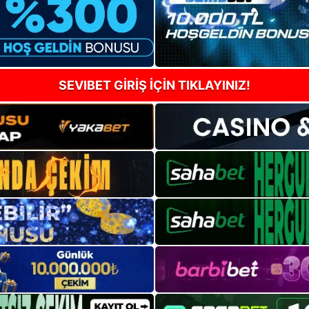
SEVIBET GİRİŞ İÇİN TIKLAYINIZ!