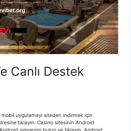
Ve Canlı Destek
i mobil uygulamayı siteden indirmek için
resine tıklayın. Casino sitesinin Android
ndroid simgesini bulun ve tıklayın. Android