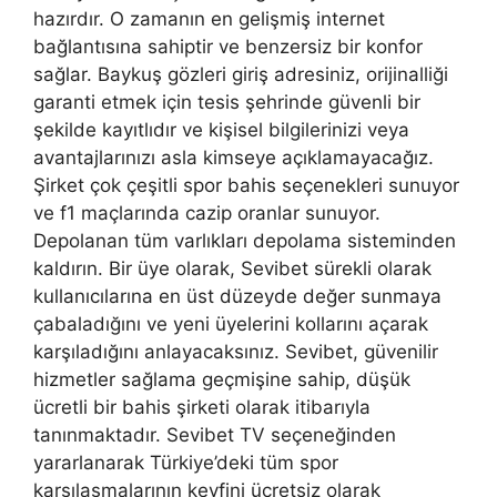
hazırdır. O zamanın en gelişmiş internet
bağlantısına sahiptir ve benzersiz bir konfor
sağlar. Baykuş gözleri giriş adresiniz, orijinalliği
garanti etmek için tesis şehrinde güvenli bir
şekilde kayıtlıdır ve kişisel bilgilerinizi veya
avantajlarınızı asla kimseye açıklamayacağız.
Şirket çok çeşitli spor bahis seçenekleri sunuyor
ve f1 maçlarında cazip oranlar sunuyor.
Depolanan tüm varlıkları depolama sisteminden
kaldırın. Bir üye olarak, Sevibet sürekli olarak
kullanıcılarına en üst düzeyde değer sunmaya
çabaladığını ve yeni üyelerini kollarını açarak
karşıladığını anlayacaksınız. Sevibet, güvenilir
hizmetler sağlama geçmişine sahip, düşük
ücretli bir bahis şirketi olarak itibarıyla
tanınmaktadır. Sevibet TV seçeneğinden
yararlanarak Türkiye’deki tüm spor
karşılaşmalarının keyfini ücretsiz olarak