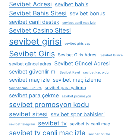
Sevibet Adresi
sevibet bahis
Sevibet Bahis Sitesi
sevibet bonus
sevibet canli destek
sevibet canli maç izle
Sevibet Casino Sitesi
sevibet girisi
sevibet giris yap
Sevibet Giriş
Sevibet Giriş Adresi
Sevibet Güncel
Sevibet Güncel Adresi
sevibet güncel adres
sevibet güvenlir mi
Sevibet Kayıt
sevibet kaç oldu
sevibet maç izle
sevibet maç izleme
sevibet para yatirma
Sevibet Nasıl Bir Site
sevibet para çekme
sevibet promosyon
sevibet promosyon kodu
sevibet sitesi
sevibet spor bahisleri
sevibet tv
sevibet tv canli maç
sevibet telegram
sevibet tv canli maç izle
sevibet tv izle