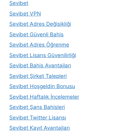
Sevibet
Sevibet VPN
Sevibet Adres Değişikliği
Sevibet Güvenli Bahis
Sevibet Adres Öğrenme
Sevibet Lisans Güvenilirliği
Sevibet Bahis Avantajları
Sevibet Şirket Talepleri
Sevibet Hoşgeldin Bonusu
Sevibet Haftalık İncelemeler
Sevibet Şans Bahisleri
Sevibet Twitter Lisansı
Sevibet Kayıt Avantajları