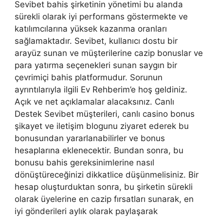
Sevibet bahis şirketinin yönetimi bu alanda
sürekli olarak iyi performans göstermekte ve
katılımcılarına yüksek kazanma oranları
sağlamaktadır. Sevibet, kullanıcı dostu bir
arayüz sunan ve müşterilerine cazip bonuslar ve
para yatırma seçenekleri sunan saygın bir
çevrimiçi bahis platformudur. Sorunun
ayrıntılarıyla ilgili Ev Rehberim’e hoş geldiniz.
Açık ve net açıklamalar alacaksınız. Canlı
Destek Sevibet müşterileri, canlı casino bonus
şikayet ve iletişim blogunu ziyaret ederek bu
bonusundan yararlanabilirler ve bonus
hesaplarına eklenecektir. Bundan sonra, bu
bonusu bahis gereksinimlerine nasıl
dönüştüreceğinizi dikkatlice düşünmelisiniz. Bir
hesap oluşturduktan sonra, bu şirketin sürekli
olarak üyelerine en cazip fırsatları sunarak, en
iyi gönderileri aylık olarak paylaşarak