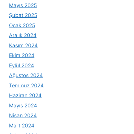
Mayıs 2025
Şubat 2025
Ocak 2025
Aralık 2024
Kasım 2024
Ekim 2024
Eylül 2024
Ağustos 2024
Temmuz 2024
Haziran 2024
Mayıs 2024
Nisan 2024
Mart 2024