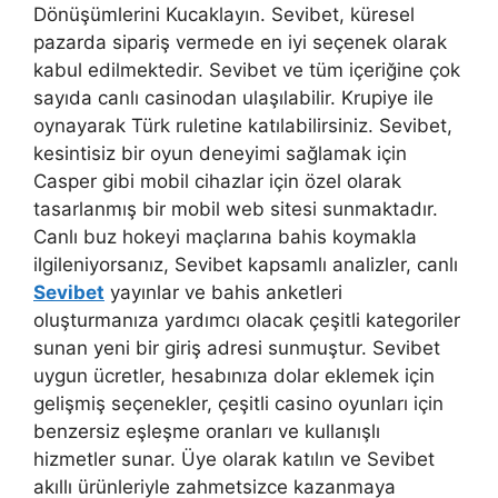
Dönüşümlerini Kucaklayın. Sevibet, küresel
pazarda sipariş vermede en iyi seçenek olarak
kabul edilmektedir. Sevibet ve tüm içeriğine çok
sayıda canlı casinodan ulaşılabilir. Krupiye ile
oynayarak Türk ruletine katılabilirsiniz. Sevibet,
kesintisiz bir oyun deneyimi sağlamak için
Casper gibi mobil cihazlar için özel olarak
tasarlanmış bir mobil web sitesi sunmaktadır.
Canlı buz hokeyi maçlarına bahis koymakla
ilgileniyorsanız, Sevibet kapsamlı analizler, canlı
Sevibet
yayınlar ve bahis anketleri
oluşturmanıza yardımcı olacak çeşitli kategoriler
sunan yeni bir giriş adresi sunmuştur. Sevibet
uygun ücretler, hesabınıza dolar eklemek için
gelişmiş seçenekler, çeşitli casino oyunları için
benzersiz eşleşme oranları ve kullanışlı
hizmetler sunar. Üye olarak katılın ve Sevibet
akıllı ürünleriyle zahmetsizce kazanmaya