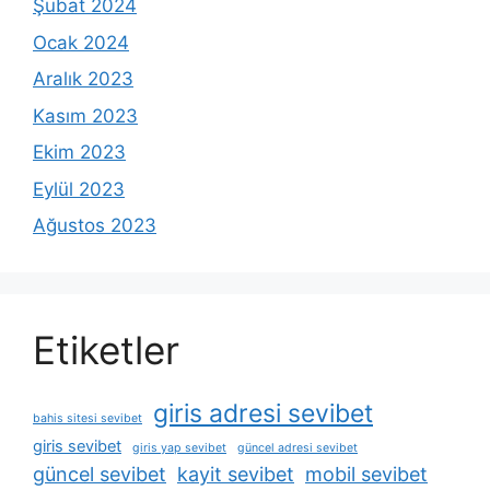
Şubat 2024
Ocak 2024
Aralık 2023
Kasım 2023
Ekim 2023
Eylül 2023
Ağustos 2023
Etiketler
giris adresi sevibet
bahis sitesi sevibet
giris sevibet
giris yap sevibet
güncel adresi sevibet
güncel sevibet
kayit sevibet
mobil sevibet