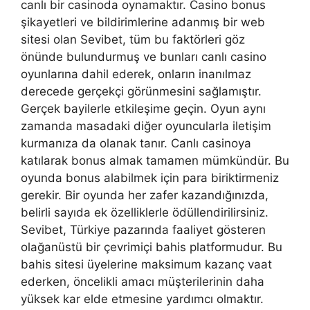
canlı bir casinoda oynamaktır. Casino bonus
şikayetleri ve bildirimlerine adanmış bir web
sitesi olan Sevibet, tüm bu faktörleri göz
önünde bulundurmuş ve bunları canlı casino
oyunlarına dahil ederek, onların inanılmaz
derecede gerçekçi görünmesini sağlamıştır.
Gerçek bayilerle etkileşime geçin. Oyun aynı
zamanda masadaki diğer oyuncularla iletişim
kurmanıza da olanak tanır. Canlı casinoya
katılarak bonus almak tamamen mümkündür. Bu
oyunda bonus alabilmek için para biriktirmeniz
gerekir. Bir oyunda her zafer kazandığınızda,
belirli sayıda ek özelliklerle ödüllendirilirsiniz.
Sevibet, Türkiye pazarında faaliyet gösteren
olağanüstü bir çevrimiçi bahis platformudur. Bu
bahis sitesi üyelerine maksimum kazanç vaat
ederken, öncelikli amacı müşterilerinin daha
yüksek kar elde etmesine yardımcı olmaktır.