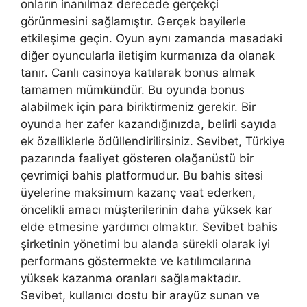
onların inanılmaz derecede gerçekçi
görünmesini sağlamıştır. Gerçek bayilerle
etkileşime geçin. Oyun aynı zamanda masadaki
diğer oyuncularla iletişim kurmanıza da olanak
tanır. Canlı casinoya katılarak bonus almak
tamamen mümkündür. Bu oyunda bonus
alabilmek için para biriktirmeniz gerekir. Bir
oyunda her zafer kazandığınızda, belirli sayıda
ek özelliklerle ödüllendirilirsiniz. Sevibet, Türkiye
pazarında faaliyet gösteren olağanüstü bir
çevrimiçi bahis platformudur. Bu bahis sitesi
üyelerine maksimum kazanç vaat ederken,
öncelikli amacı müşterilerinin daha yüksek kar
elde etmesine yardımcı olmaktır. Sevibet bahis
şirketinin yönetimi bu alanda sürekli olarak iyi
performans göstermekte ve katılımcılarına
yüksek kazanma oranları sağlamaktadır.
Sevibet, kullanıcı dostu bir arayüz sunan ve