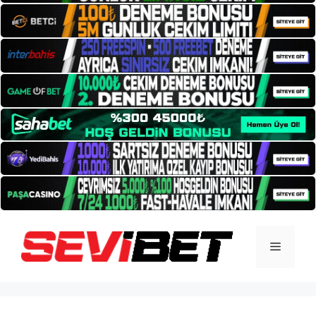
İçeriğe
atla
Menü