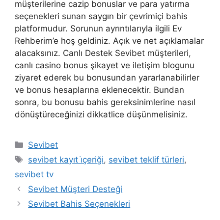
müşterilerine cazip bonuslar ve para yatırma
seçenekleri sunan saygın bir çevrimiçi bahis
platformudur. Sorunun ayrıntılarıyla ilgili Ev
Rehberim’e hoş geldiniz. Açık ve net açıklamalar
alacaksınız. Canlı Destek Sevibet müşterileri,
canlı casino bonus şikayet ve iletişim blogunu
ziyaret ederek bu bonusundan yararlanabilirler
ve bonus hesaplarına eklenecektir. Bundan
sonra, bu bonusu bahis gereksinimlerine nasıl
dönüştüreceğinizi dikkatlice düşünmelisiniz.
Kategoriler
Sevibet
Etiketler
sevibet kayıt i̇çeriği
,
sevibet teklif türleri
,
sevibet tv
Sevibet Müşteri Desteği
Sevibet Bahis Seçenekleri