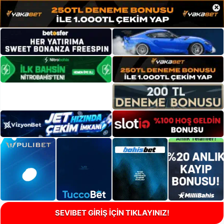
×
SEVIBET GİRİŞ İÇİN TIKLAYINIZ!