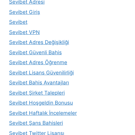
Sevibet Adresi
Sevibet Giriş
Sevibet
Sevibet VPN
Sevibet Adres Değişikliği
Sevibet Güvenli Bahis
Sevibet Adres Öğrenme
Sevibet Lisans Güvenilirliği
Sevibet Bahis Avantajları
Sevibet Şirket Talepleri
Sevibet Hoşgeldin Bonusu
Sevibet Haftalık İncelemeler
Sevibet Şans Bahisleri
Sevibet Twitter Lisansı