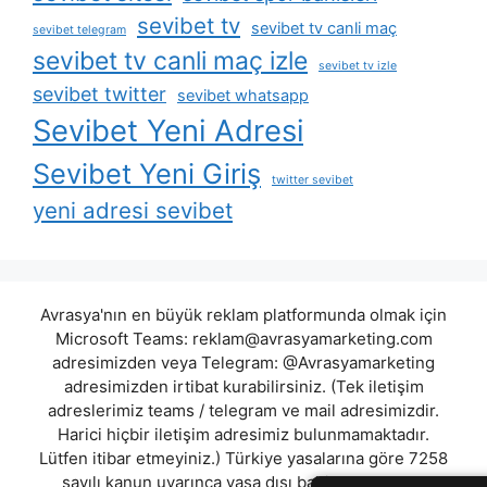
sevibet tv
sevibet tv canli maç
sevibet telegram
sevibet tv canli maç izle
sevibet tv izle
sevibet twitter
sevibet whatsapp
Sevibet Yeni Adresi
Sevibet Yeni Giriş
twitter sevibet
yeni adresi sevibet
Avrasya'nın en büyük reklam platformunda olmak için
Microsoft Teams:
reklam@avrasyamarketing.com
adresimizden veya Telegram: @Avrasyamarketing
adresimizden irtibat kurabilirsiniz. (Tek iletişim
adreslerimiz teams / telegram ve mail adresimizdir.
Harici hiçbir iletişim adresimiz bulunmamaktadır.
Lütfen itibar etmeyiniz.) Türkiye yasalarına göre 7258
sayılı kanun uyarınca yasa dışı bahis oynamanın