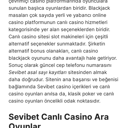
çevrimiçi casino platformlarında oyunculara
sunulan başlıca oyunlardan biridir. Blackjack
masaları çok sayıda yerli ve yabancı online
casino platformunun canlı casino hizmetleri
kategorisinde yer alan seçeneklerden biridir.
Canlı casino sitesi slot makineleri için çeşitli
alternatif seçenekler sunmaktadır. Şirketin
alternatif bonus olanakları, canlı casino
blackjack oyununu daha avantajlı hale getiriyor.
Sonuç olarak güncel cep telefonu numarasını
Sevibet asal sayı kayıtları
sitesinden almak
daha doğrudur. Sitenin ana başarısı ve beğenisi
bağlamında Sevibet casino içerikleri ve canlı
casino oyunları anılsa da, klasik poker ve canlı
casino oyunları öncelikli odak noktasıdır.
Sevibet Canlı Casino Ara
Oyunlar