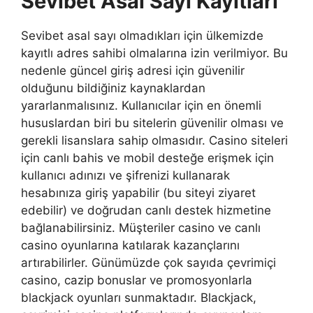
Sevibet Asal Sayı Kayıtları
Sevibet asal sayı olmadıkları için ülkemizde
kayıtlı adres sahibi olmalarına izin verilmiyor. Bu
nedenle güncel giriş adresi için güvenilir
olduğunu bildiğiniz kaynaklardan
yararlanmalısınız. Kullanıcılar için en önemli
hususlardan biri bu sitelerin güvenilir olması ve
gerekli lisanslara sahip olmasıdır. Casino siteleri
için canlı bahis ve mobil desteğe erişmek için
kullanıcı adınızı ve şifrenizi kullanarak
hesabınıza giriş yapabilir (bu siteyi ziyaret
edebilir) ve doğrudan canlı destek hizmetine
bağlanabilirsiniz. Müşteriler casino ve canlı
casino oyunlarına katılarak kazançlarını
artırabilirler. Günümüzde çok sayıda çevrimiçi
casino, cazip bonuslar ve promosyonlarla
blackjack oyunları sunmaktadır. Blackjack,