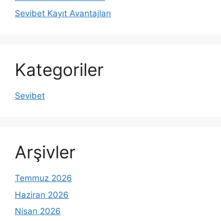
Sevibet Kayıt Avantajları
Kategoriler
Sevibet
Arşivler
Temmuz 2026
Haziran 2026
Nisan 2026