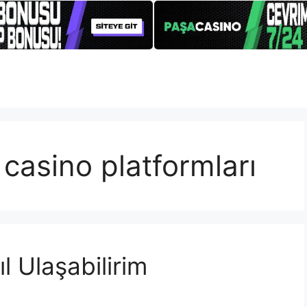
 casino platformları
l Ulaşabilirim