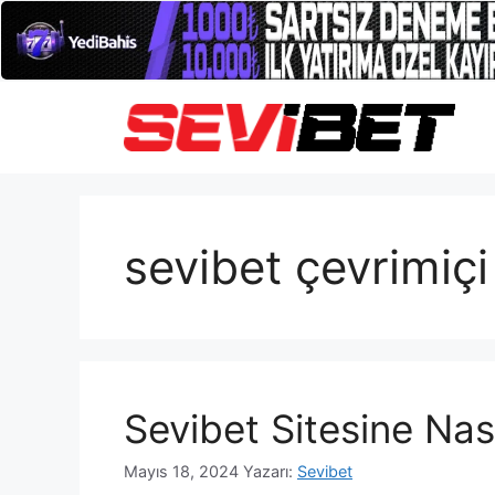
İçeriğe
atla
sevibet çevrimiçi
Sevibet Sitesine Nası
Mayıs 18, 2024
Yazarı:
Sevibet