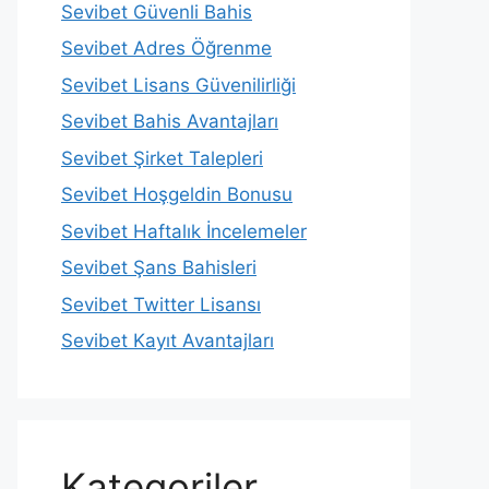
Sevibet Güvenli Bahis
Sevibet Adres Öğrenme
Sevibet Lisans Güvenilirliği
Sevibet Bahis Avantajları
Sevibet Şirket Talepleri
Sevibet Hoşgeldin Bonusu
Sevibet Haftalık İncelemeler
Sevibet Şans Bahisleri
Sevibet Twitter Lisansı
Sevibet Kayıt Avantajları
Kategoriler