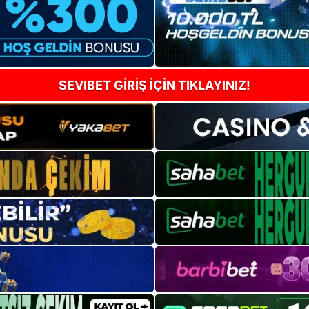
SEVIBET GİRİŞ İÇİN TIKLAYINIZ!