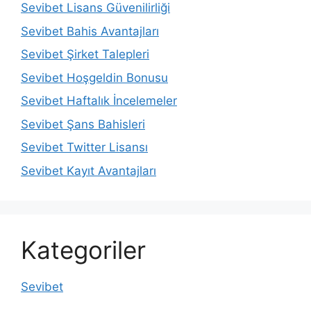
Sevibet Lisans Güvenilirliği
Sevibet Bahis Avantajları
Sevibet Şirket Talepleri
Sevibet Hoşgeldin Bonusu
Sevibet Haftalık İncelemeler
Sevibet Şans Bahisleri
Sevibet Twitter Lisansı
Sevibet Kayıt Avantajları
Kategoriler
Sevibet