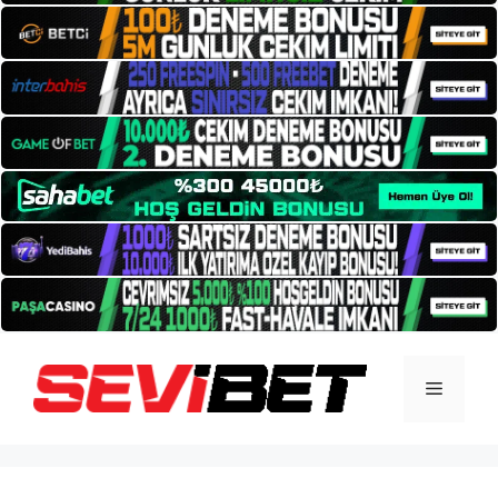
İçeriğe
atla
Menü