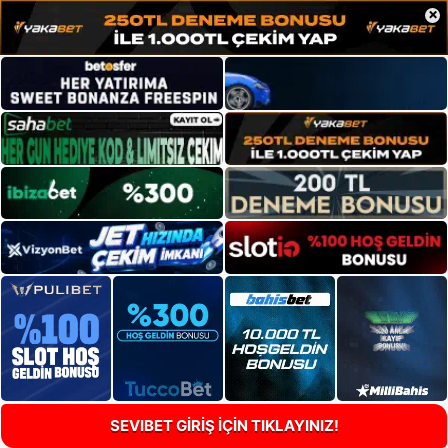
×
SEVIBET GİRİŞ İÇİN TIKLAYINIZ!