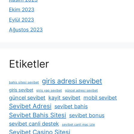
Ekim 2023
Eylül 2023
Ağustos 2023
Etiketler
giris adresi sevibet
bahis sitesi sevibet
giris sevibet
giris yap sevibet
güncel adresi sevibet
güncel sevibet
kayit sevibet
mobil sevibet
Sevibet Adresi
sevibet bahis
Sevibet Bahis Sitesi
sevibet bonus
sevibet canli destek
sevibet canli maç izle
Sevibet Casino Sitesi