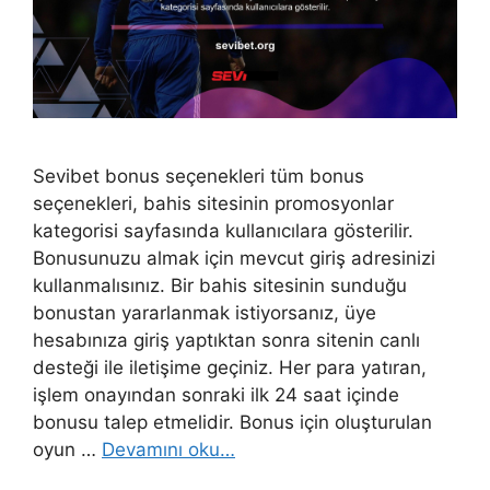
Sevibet bonus seçenekleri tüm bonus
seçenekleri, bahis sitesinin promosyonlar
kategorisi sayfasında kullanıcılara gösterilir.
Bonusunuzu almak için mevcut giriş adresinizi
kullanmalısınız. Bir bahis sitesinin sunduğu
bonustan yararlanmak istiyorsanız, üye
hesabınıza giriş yaptıktan sonra sitenin canlı
desteği ile iletişime geçiniz. Her para yatıran,
işlem onayından sonraki ilk 24 saat içinde
bonusu talep etmelidir. Bonus için oluşturulan
oyun …
Devamını oku…