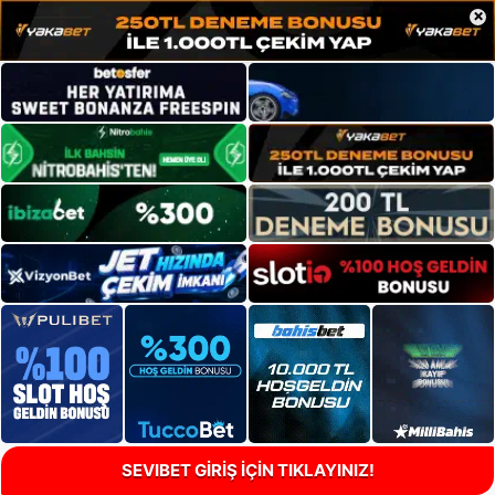
×
SEVIBET GİRİŞ İÇİN TIKLAYINIZ!