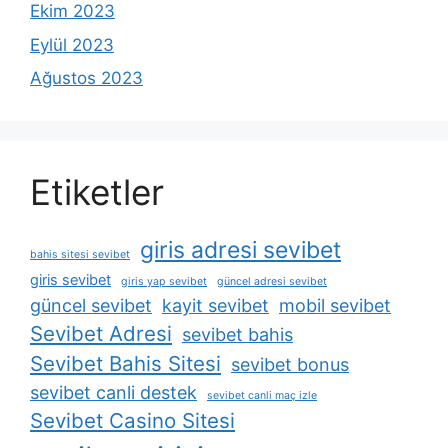
Ekim 2023
Eylül 2023
Ağustos 2023
Etiketler
giris adresi sevibet
bahis sitesi sevibet
giris sevibet
giris yap sevibet
güncel adresi sevibet
güncel sevibet
kayit sevibet
mobil sevibet
Sevibet Adresi
sevibet bahis
Sevibet Bahis Sitesi
sevibet bonus
sevibet canli destek
sevibet canli maç izle
Sevibet Casino Sitesi