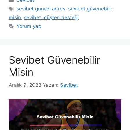
Sevibet
Etiketler
sevibet güncel adres
,
sevibet güvenebilir
misin
,
sevibet müşteri desteği
Yorum yap
Sevibet Güvenebilir
Misin
Aralık 9, 2023
Yazarı:
Sevibet