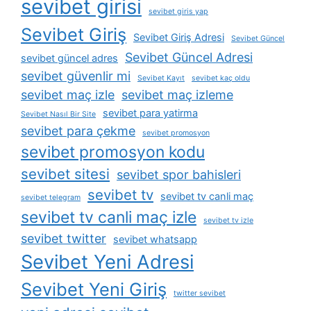
sevibet girisi
sevibet giris yap
Sevibet Giriş
Sevibet Giriş Adresi
Sevibet Güncel
Sevibet Güncel Adresi
sevibet güncel adres
sevibet güvenlir mi
Sevibet Kayıt
sevibet kaç oldu
sevibet maç izle
sevibet maç izleme
sevibet para yatirma
Sevibet Nasıl Bir Site
sevibet para çekme
sevibet promosyon
sevibet promosyon kodu
sevibet sitesi
sevibet spor bahisleri
sevibet tv
sevibet tv canli maç
sevibet telegram
sevibet tv canli maç izle
sevibet tv izle
sevibet twitter
sevibet whatsapp
Sevibet Yeni Adresi
Sevibet Yeni Giriş
twitter sevibet