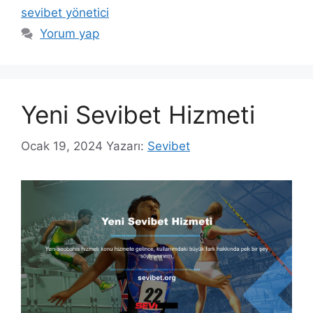
sevibet yönetici
Yorum yap
Yeni Sevibet Hizmeti
Ocak 19, 2024
Yazarı:
Sevibet