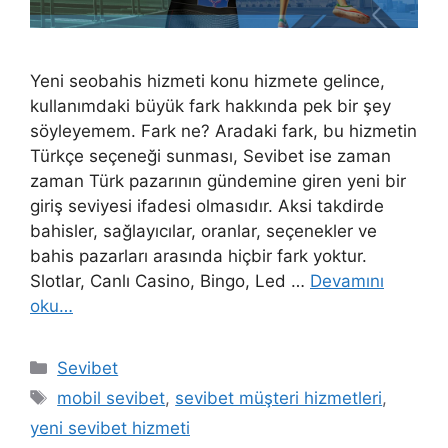
Yeni seobahis hizmeti konu hizmete gelince,
kullanımdaki büyük fark hakkında pek bir şey
söyleyemem. Fark ne? Aradaki fark, bu hizmetin
Türkçe seçeneği sunması, Sevibet ise zaman
zaman Türk pazarının gündemine giren yeni bir
giriş seviyesi ifadesi olmasıdır. Aksi takdirde
bahisler, sağlayıcılar, oranlar, seçenekler ve
bahis pazarları arasında hiçbir fark yoktur.
Slotlar, Canlı Casino, Bingo, Led …
Devamını
oku…
Kategoriler
Sevibet
Etiketler
mobil sevibet
,
sevibet müşteri hizmetleri
,
yeni sevibet hizmeti