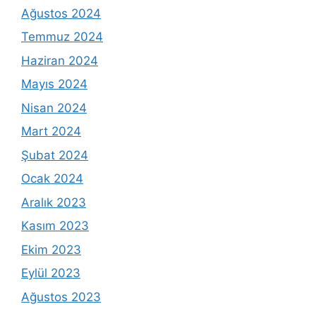
Ağustos 2024
Temmuz 2024
Haziran 2024
Mayıs 2024
Nisan 2024
Mart 2024
Şubat 2024
Ocak 2024
Aralık 2023
Kasım 2023
Ekim 2023
Eylül 2023
Ağustos 2023