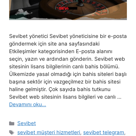
Sevibet yönetici Sevibet yöneticisine bir e-posta
göndermek için site ana sayfasındaki
Etkileşimler kategorisinden E-posta alanını
seçin, yazın ve ardından gönderin. Sevibet web
sitesinin lisans bilgilerinin canlı bahis bölümü.
Ülkemizde yasal olmadığı için bahis siteleri başlı
başına sektör için vazgeçilmez bir bahis sitesi
haline gelmiştir. Çok sayıda bahis tutkunu
Sevibet web sitesinin lisans bilgileri ve canlı …
Devamını oku…
Kategoriler
Sevibet
Etiketler
sevibet müşteri hizmetleri
,
sevibet telegram
,