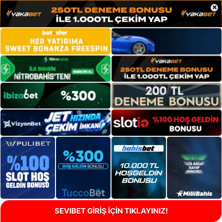
×
SEVIBET GİRİŞ İÇİN TIKLAYINIZ!