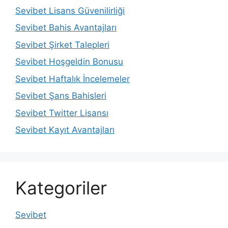
Sevibet Lisans Güvenilirliği
Sevibet Bahis Avantajları
Sevibet Şirket Talepleri
Sevibet Hoşgeldin Bonusu
Sevibet Haftalık İncelemeler
Sevibet Şans Bahisleri
Sevibet Twitter Lisansı
Sevibet Kayıt Avantajları
Kategoriler
Sevibet