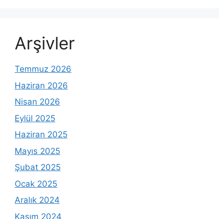
Arşivler
Temmuz 2026
Haziran 2026
Nisan 2026
Eylül 2025
Haziran 2025
Mayıs 2025
Şubat 2025
Ocak 2025
Aralık 2024
Kasım 2024