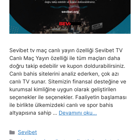
Sevibet tv maç canlı yayın özelliği Sevibet TV
Canlı Maç Yayın özelliği ile tüm maçları daha
doğru takip edebilir ve kupon doldurabilirsiniz.
Canlı bahis sitelerini analiz ederken, çok azı
canlı TV sunar. Sitemizin finansal desteğine ve
kurumsal kimliğine uygun olarak geliştirilen
seçenekler ile seçenekler. Faaliyetin başlaması
ile birlikte ülkemizdeki canlı ve spor bahis
altyapısına sahip …
Devamını oku…
Kategoriler
Sevibet