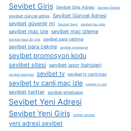
Sevibet Giriş
Sevibet Giriş Adresi
Sevibet Güncel
Sevibet Güncel Adresi
sevibet güncel adres
sevibet güvenlir mi
Sevibet Kayıt
sevibet kaç oldu
sevibet maç izle
sevibet maç izleme
sevibet para yatirma
Sevibet Nasıl Bir Site
sevibet para çekme
sevibet promosyon
sevibet promosyon kodu
sevibet sitesi
sevibet spor bahisleri
sevibet tv
sevibet tv canli maç
sevibet telegram
sevibet tv canli maç izle
sevibet tv izle
sevibet twitter
sevibet whatsapp
Sevibet Yeni Adresi
Sevibet Yeni Giriş
twitter sevibet
yeni adresi sevibet