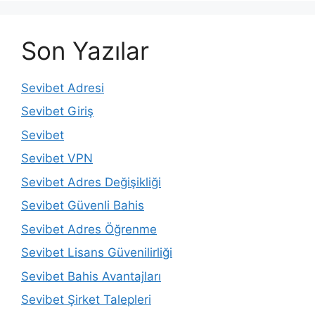
Son Yazılar
Sevibet Adresi
Sevibet Giriş
Sevibet
Sevibet VPN
Sevibet Adres Değişikliği
Sevibet Güvenli Bahis
Sevibet Adres Öğrenme
Sevibet Lisans Güvenilirliği
Sevibet Bahis Avantajları
Sevibet Şirket Talepleri