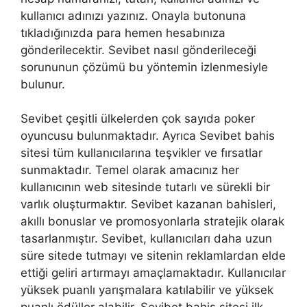
kullanıcı adınızı yazınız. Onayla butonuna
tıkladığınızda para hemen hesabınıza
gönderilecektir. Sevibet nasıl gönderileceği
sorununun çözümü bu yöntemin izlenmesiyle
bulunur.
Sevibet çeşitli ülkelerden çok sayıda poker
oyuncusu bulunmaktadır. Ayrıca Sevibet bahis
sitesi tüm kullanıcılarına teşvikler ve fırsatlar
sunmaktadır. Temel olarak amacınız her
kullanıcının web sitesinde tutarlı ve sürekli bir
varlık oluşturmaktır. Sevibet kazanan bahisleri,
akıllı bonuslar ve promosyonlarla stratejik olarak
tasarlanmıştır. Sevibet, kullanıcıları daha uzun
süre sitede tutmayı ve sitenin reklamlardan elde
ettiği geliri artırmayı amaçlamaktadır. Kullanıcılar
yüksek puanlı yarışmalara katılabilir ve yüksek