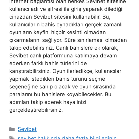
İnternet bağlantısı olan herkes Sevibet sitesine
kullanıcı adı ve şifresi ile giriş yaparak dilediği
cihazdan Sevibet sitesini kullanabilir. Bu,
kullanıcıların bahis oynadıkları gerçek zamanlı
oyunların keyfini hiçbir kesinti olmadan
çıkarmalarını sağlıyor. Süre sınırlaması olmadan
takip edebilirsiniz. Canlı bahislere ek olarak,
Sevibet canlı platformuna katılmaya devam
ederken farklı bahis türlerini de
karıştırabilirsiniz. Oyun ilerledikçe, kullanıcılar
yapmak istedikleri bahis türünü seçme
seçeneğine sahip olacak ve oyun sırasında
paralarını bu bahislere koyabilecekler. Bu
adımları takip ederek hayalinizi
gerçekleştirebilirsiniz.
Kategoriler
Sevibet
Etiketler
sevibet hakkında daha fazla bilgi edinin
,