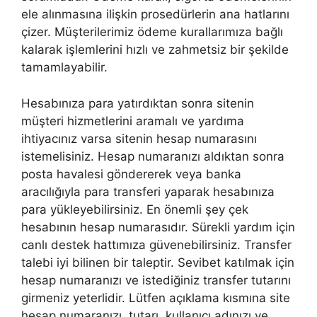
ele alınmasına ilişkin prosedürlerin ana hatlarını
çizer. Müşterilerimiz ödeme kurallarımıza bağlı
kalarak işlemlerini hızlı ve zahmetsiz bir şekilde
tamamlayabilir.
Hesabınıza para yatırdıktan sonra sitenin
müşteri hizmetlerini aramalı ve yardıma
ihtiyacınız varsa sitenin hesap numarasını
istemelisiniz. Hesap numaranızı aldıktan sonra
posta havalesi göndererek veya banka
aracılığıyla para transferi yaparak hesabınıza
para yükleyebilirsiniz. En önemli şey çek
hesabının hesap numarasıdır. Sürekli yardım için
canlı destek hattımıza güvenebilirsiniz. Transfer
talebi iyi bilinen bir taleptir. Sevibet katılmak için
hesap numaranızı ve istediğiniz transfer tutarını
girmeniz yeterlidir. Lütfen açıklama kısmına site
hesap numaranızı, tutarı, kullanıcı adınızı ve