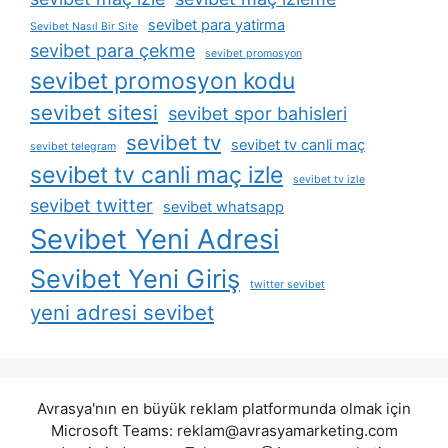
sevibet para yatirma
Sevibet Nasıl Bir Site
sevibet para çekme
sevibet promosyon
sevibet promosyon kodu
sevibet sitesi
sevibet spor bahisleri
sevibet tv
sevibet tv canli maç
sevibet telegram
sevibet tv canli maç izle
sevibet tv izle
sevibet twitter
sevibet whatsapp
Sevibet Yeni Adresi
Sevibet Yeni Giriş
twitter sevibet
yeni adresi sevibet
Avrasya'nın en büyük reklam platformunda olmak için
Microsoft Teams:
reklam@avrasyamarketing.com