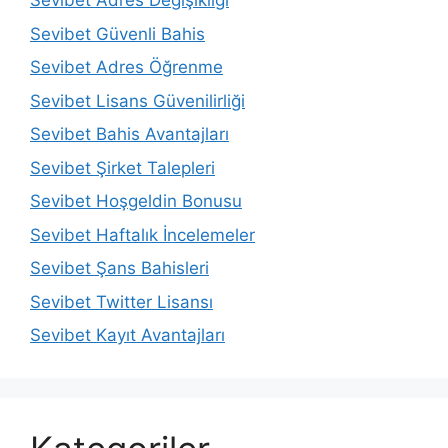
Sevibet Adres Değişikliği
Sevibet Güvenli Bahis
Sevibet Adres Öğrenme
Sevibet Lisans Güvenilirliği
Sevibet Bahis Avantajları
Sevibet Şirket Talepleri
Sevibet Hoşgeldin Bonusu
Sevibet Haftalık İncelemeler
Sevibet Şans Bahisleri
Sevibet Twitter Lisansı
Sevibet Kayıt Avantajları