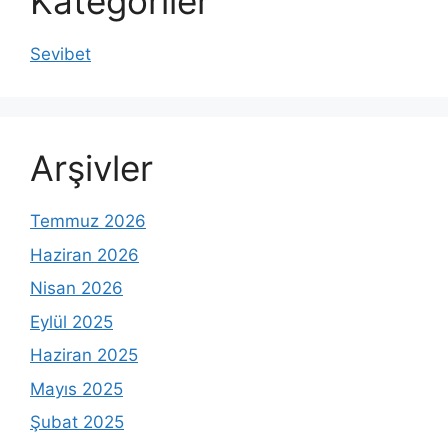
Kategoriler
Sevibet
Arşivler
Temmuz 2026
Haziran 2026
Nisan 2026
Eylül 2025
Haziran 2025
Mayıs 2025
Şubat 2025