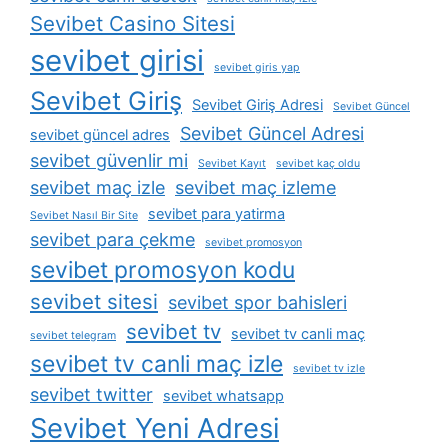
Sevibet Casino Sitesi
sevibet girisi
sevibet giris yap
Sevibet Giriş
Sevibet Giriş Adresi
Sevibet Güncel
Sevibet Güncel Adresi
sevibet güncel adres
sevibet güvenlir mi
Sevibet Kayıt
sevibet kaç oldu
sevibet maç izle
sevibet maç izleme
sevibet para yatirma
Sevibet Nasıl Bir Site
sevibet para çekme
sevibet promosyon
sevibet promosyon kodu
sevibet sitesi
sevibet spor bahisleri
sevibet tv
sevibet tv canli maç
sevibet telegram
sevibet tv canli maç izle
sevibet tv izle
sevibet twitter
sevibet whatsapp
Sevibet Yeni Adresi